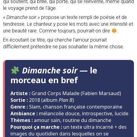
qui soutient, qui brille, qui porte, qui se réinvente, même quand
le voyage prend de l’âge.
« Dimanche soir »
propose un texte rempli de poésie et de
tendresse. Le chanteur y pose les mots avec une intensité et
une beauté rare. Comme toujours, pourrait-on dire
.
En écoutant ce titre, qui cherche l’amour pourrait
difficilement prétendre ne pas souhaiter la même chose.
Dimanche soir
— le
morceau en bref
Artiste :
Grand Corps Malade (Fabien Marsaud)
Sortie :
2018 (album
Plan B
)
Genre :
Slam, chanson française contemporaine
Ambiance :
mélancolie douce, introspective, lucide
Thèmes :
amour sain, routine du dimanche
Pourquoi ça marche :
un texte ultra incarné + des
images du quotidien dans lesquelles on se