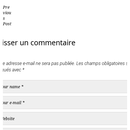
Pre
viou
s
Post
aisser un commentaire
tre adresse e-mail ne sera pas publiée.
Les champs obligatoires s
diqués avec
*