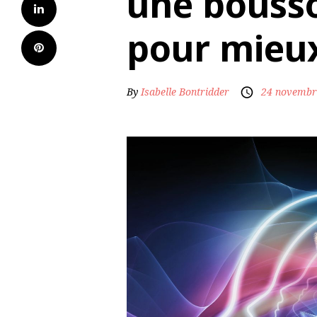
une bousso
pour mieux
By
Isabelle Bontridder
24 novembr