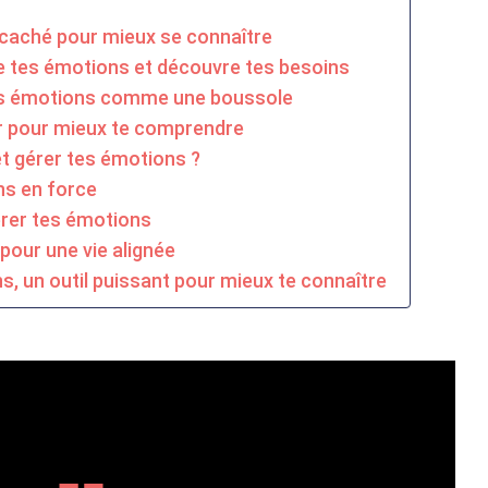
 caché pour mieux se connaître
 tes émotions et découvre tes besoins
 tes émotions comme une boussole
r pour mieux te comprendre
 gérer tes émotions ?
s en force
érer tes émotions
 pour une vie alignée
, un outil puissant pour mieux te connaître