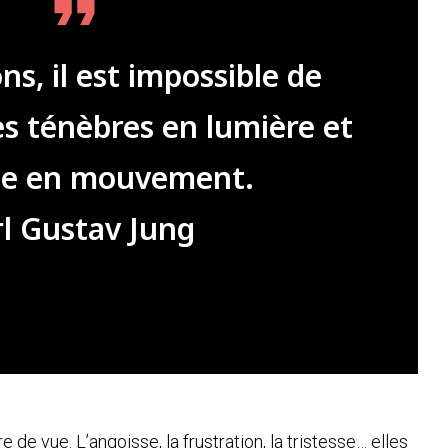
s, il est impossible de
es ténèbres en lumière et
hie en mouvement.
l Gustav Jung
e de vue. L’angoisse, la frustration, la tristesse… elles