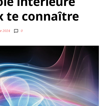
le intérieure
 te connaître
e 2024
0