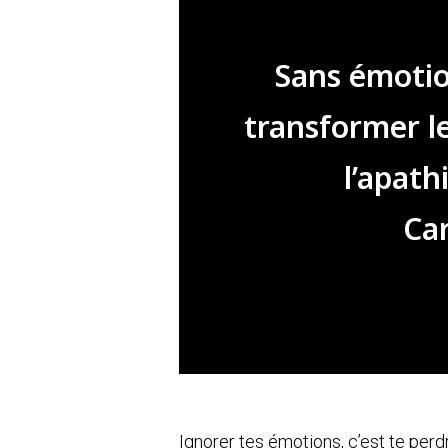
Sans émotion
transformer l
l’apat
Car
Ignorer tes émotions, c’est te perdr