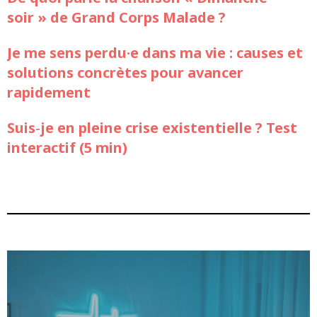
soir » de Grand Corps Malade ?
Je me sens perdu·e dans ma vie : causes et
solutions concrètes pour avancer
rapidement
Suis‑je en pleine crise existentielle ? Test
interactif (5 min)