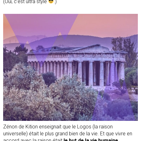
(Oui, c’est ultra stylé
.)
Zénon de Kition enseignait que le Logos (la raison
universelle) était le plus grand bien de la vie. Et que vivre en
accord avec la raison était
le but de la vie humaine
.