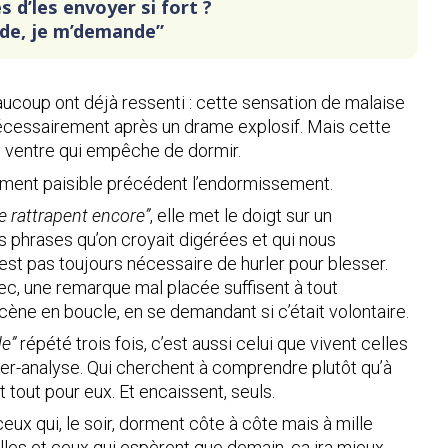
s d’les envoyer si fort ?
de, je m’demande”
ucoup ont déjà ressenti : cette sensation de malaise
écessairement après un drame explosif. Mais cette
e ventre qui empêche de dormir.
moment paisible précédent l’endormissement.
e rattrapent encore”
, elle met le doigt sur un
 phrases qu’on croyait digérées et qui nous
’est pas toujours nécessaire de hurler pour blesser.
sec, une remarque mal placée suffisent à tout
scène en boucle, en se demandant si c’était volontaire.
e”
répété trois fois, c’est aussi celui que vivent celles
per-analyse. Qui cherchent à comprendre plutôt qu’à
 tout pour eux. Et encaissent, seuls.
eux qui, le soir, dorment côte à côte mais à mille
les et ceux qui espèrent que demain, ça ira mieux,