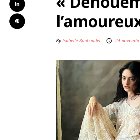
« Dénouem
l’amoureux
By
Isabelle Bontridder
24 novembr