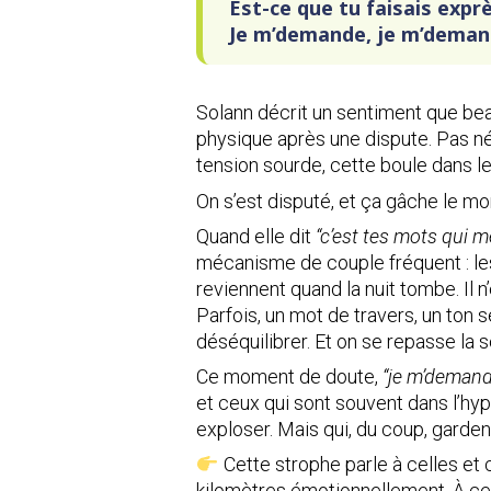
Est-ce que tu faisais exprè
Je m’demande, je m’deman
Solann décrit un sentiment que bea
physique après une dispute. Pas n
tension sourde, cette boule dans l
On s’est disputé, et ça gâche le 
Quand elle dit
“c’est tes mots qui m
mécanisme de couple fréquent : les
reviennent quand la nuit tombe. Il n
Parfois, un mot de travers, un ton 
déséquilibrer. Et on se repasse la 
Ce moment de doute,
“je m’demand
et ceux qui sont souvent dans l’hy
exploser. Mais qui, du coup, gardent
Cette strophe parle à celles et c
kilomètres émotionnellement. À cel