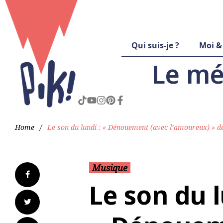
Qui suis-je ?
Moi &
Le mé
Home
/
Le son du lundi : « Dénouement (avec l’amoureux) » d
Musique
Le son du l