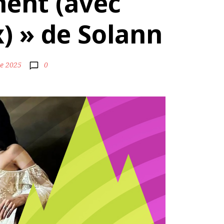
ent (avec
) » de Solann
e 2025
0