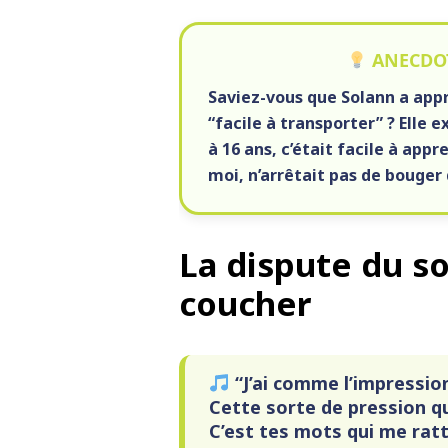
ANECDOT
Saviez-vous que Solann a appr
“facile à transporter” ? Elle 
à 16 ans, c’était facile à ap
moi, n’arrêtait pas de bouger d
La dispute du soi
coucher
“J’ai comme l’impression
Cette sorte de pression qu
C’est tes mots qui me rat